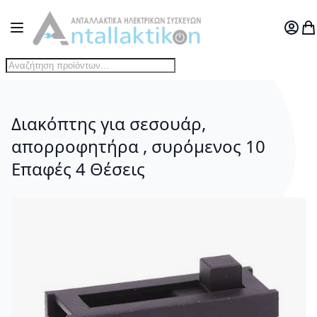
Μετάβαση στο περιεχόμενο
Toggle Nav
Ο Λογ
Το
Διακόπτης για σεσουάρ,
απορροφητήρα , συρόμενος 10
Επαφές 4 Θέσεις