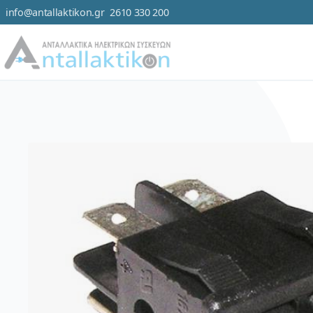
info@antallaktikon.gr
2610 330 200
Μετάβαση στο περιεχόμενο
Κατηγορ