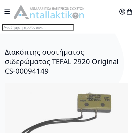
Μετάβαση στο περιεχόμενο
Toggle Nav
Ο Λογ
Το
Διακόπτης συστήματος
σιδερώματος TEFAL 2920 Οriginal
CS-00094149