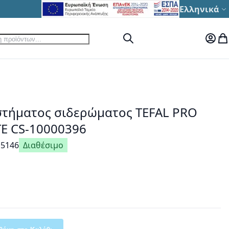
Γλώσσα
Ελληνικά
ηση
Αναζήτηση
Ο Λογ
Το
στήματος σιδερώματος TEFAL PRO
E CS-10000396
15146
Διαθέσιμο