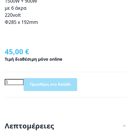
1500W + 900W
με 6 άκρα
220volt
Φ285 x 192mm
45,00 €
Τιμή διαθέσιμη μόνο online
Προσθήκη στο Καλάθι
Λεπτομέρειες