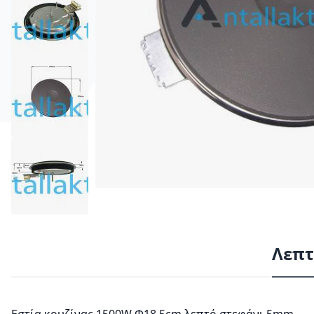
Λεπτ
Εστία κουζίνας 1500W Φ18,5cm λεπτό στεφάνι 5mm