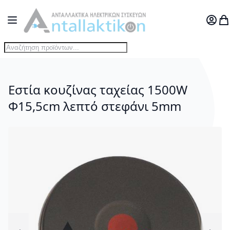
Μετάβαση στο περιεχόμενο
Toggle Nav
Ο Λογ
Το
Εστία κουζίνας ταχείας 1500W
Φ15,5cm λεπτό στεφάνι 5mm