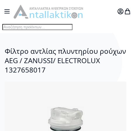
Μετάβαση στο περιεχόμενο
Toggle Nav
Ο Λογ
Το
Φίλτρο αντλίας πλυντηρίου ρούχων
AEG / ZANUSSI/ ELECTROLUX
1327658017