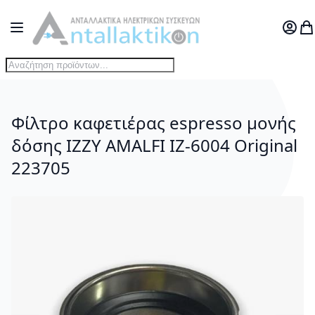
Μετάβαση στο περιεχόμενο
Toggle Nav
Ο Λογ
Το
Φίλτρο καφετιέρας espresso μονής
δόσης ΙΖΖΥ AMALFI IZ-6004 Original
223705