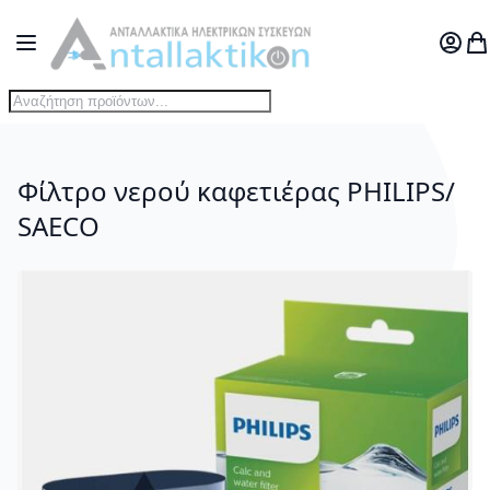
Μετάβαση στο περιεχόμενο
Toggle Nav
Ο Λογ
Το
Φίλτρο νερού καφετιέρας PHILIPS/
SAECO