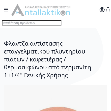
Μετάβαση στο περιεχόμενο
Toggle Nav
Ο Λογ
Το
Φλάντζα αντίστασης
επαγγελματικού πλυντηρίου
πιάτων / καφετιέρας /
θερμοσιφώνου από περμανίτη
1+1/4" Γενικής Χρήσης