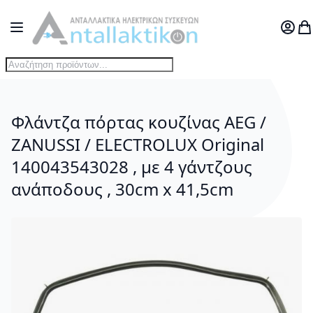
Μετάβαση στο περιεχόμενο
Toggle Nav
Ο Λογ
Το
Φλάντζα πόρτας κουζίνας AEG /
ZANUSSI / ELECTROLUX Original
140043543028 , με 4 γάντζους
ανάποδους , 30cm x 41,5cm