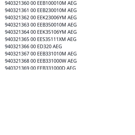
940321360 00 EEB100010M AEG
940321361 00 EEB230010M AEG
940321362 00 EEK23006YM AEG
940321363 00 EEB350010M AEG
940321364 00 EEK35106YM AEG
940321365 00 EES35111XM AEG
940321366 00 ED320 AEG
940321367 00 EEB331010M AEG
940321368 00 EEB331000W AEG
940321369 00 EEB331000D AEG
940321370 00 EEB331000M AEG
944182248 03 QCE5015W HUSQVARNA ELECTROLUX
944182249 03 QCE5015X HUSQVARNA ELECTROLUX
944182250 03 QCE5425K HUSQVARNA ELECTROLUX
944182258 03 IEL7001-RF VOSS-ELECTROLUX
944182266 03 IEL7101-RF VOSS-ELECTROLUX
944182292 01 QCE5426X HUSQVARNA ELECTROLUX
944182295 01 QCE5427X HUSQVARNA ELECTROLUX
944182309 00 QCE7230W HUSQVARNA