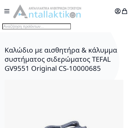
Μετάβαση στο περιεχόμενο
Toggle Nav
Ο Λογ
Το
Καλώδιο με αισθητήρα & κάλυμμα
συστήματος σιδερώματος TEFAL
GV9551 Original CS-10000685