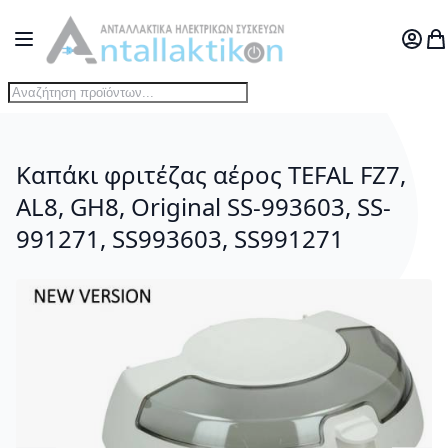
Μετάβαση στο περιεχόμενο
Toggle Nav
Ο Λογ
Το
Καπάκι φριτέζας αέρος TEFAL FZ7,
AL8, GH8, Original SS-993603, SS-
991271, SS993603, SS991271