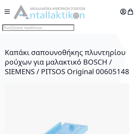
Μετάβαση στο περιεχόμενο
Toggle Nav
Ο Λογ
Το
Καπάκι σαπουνοθήκης πλυντηρίου
ρούχων για μαλακτικό BOSCH /
SIEMENS / PITSOS Original 00605148