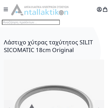
Μετάβαση στο περιεχόμενο
Toggle Nav
Ο Λογ
Το
Λάστιχο χύτρας ταχύτητος SILIT
SICOMATIC 18cm Original