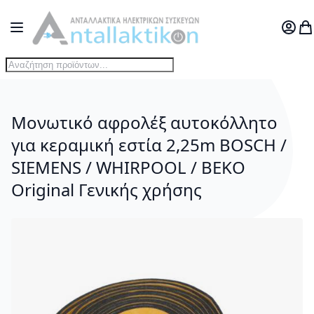
Μετάβαση στο περιεχόμενο
Toggle Nav
Ο Λογ
Το
Μονωτικό αφρολέξ αυτοκόλλητο
για κεραμική εστία 2,25m BOSCH /
SIEMENS / WHIRPOOL / BEKO
Original Γενικής χρήσης