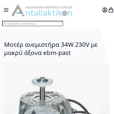
Μετάβαση στο περιεχόμενο
Toggle Nav
Ο Λογ
Το
Μοτέρ ανεμιστήρα 34W 230V με
μακρύ άξονα ebm-past