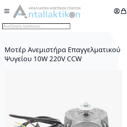
Μετάβαση στο περιεχόμενο
Toggle Nav
Ο Λογ
Το
Μοτέρ Ανεμιστήρα Επαγγελματικού
Ψυγείου 10W 220V CCW