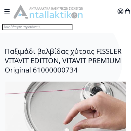
Μετάβαση στο περιεχόμενο
Toggle Nav
Ο Λογ
Το
Παξιμάδι βαλβίδας χύτρας FISSLER
VITAVIT EDITION, VITAVIT PREMIUM
Original 61000000734