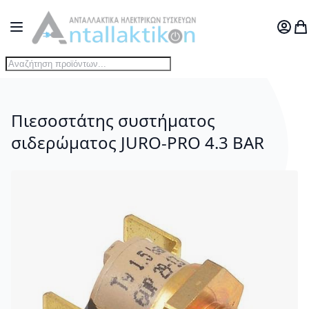
Μετάβαση στο περιεχόμενο
Toggle Nav
Ο Λογ
Το
Πιεσοστάτης συστήματος
σιδερώματος JURO-PRO 4.3 BAR