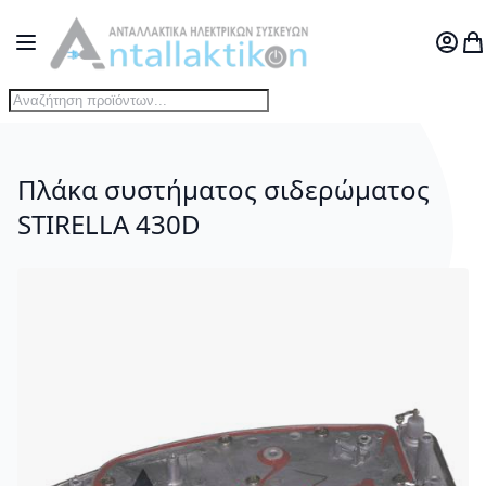
Μετάβαση στο περιεχόμενο
Toggle Nav
Ο Λογ
Το
Πλάκα συστήματος σιδερώματος
STIRELLA 430D