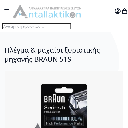
Μετάβαση στο περιεχόμενο
Toggle Nav
Ο Λογ
Το
Πλέγμα & μαχαίρι ξυριστικής
μηχανής BRAUN 51S