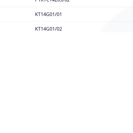
KT14G01/01
KT14G01/02
KT14G01/03
KT14G01GB/01
KT14G01NE/01
KT14G40/01
KT14G40/02
KT14G40NE/01
KT14G40NE/02