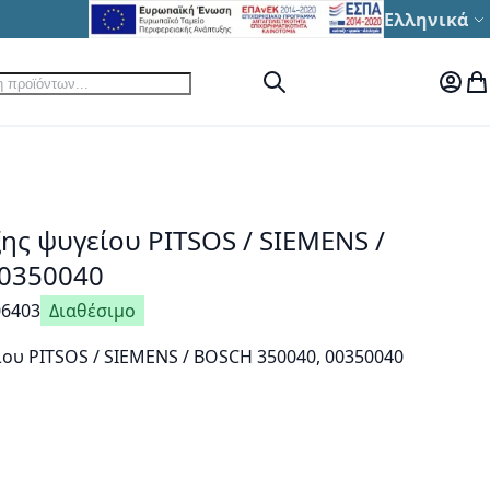
Γλώσσα
Ελληνικά
ηση
Αναζήτηση
Ο Λογ
Το
ης ψυγείου PITSOS / SIEMENS /
00350040
06403
Διαθέσιμο
ου PITSOS / SIEMENS / BOSCH 350040, 00350040