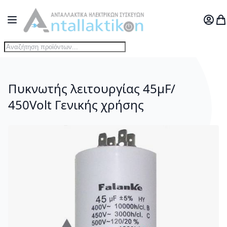
Μετάβαση στο περιεχόμενο
Toggle Nav
Ο Λογ
Το
Πυκνωτής λειτουργίας 45μF/
450Volt Γενικής χρήσης