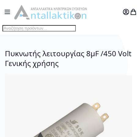
Μετάβαση στο περιεχόμενο
Toggle Nav
Ο Λογ
Το
Πυκνωτής λειτουργίας 8μF /450 Volt
Γενικής χρήσης