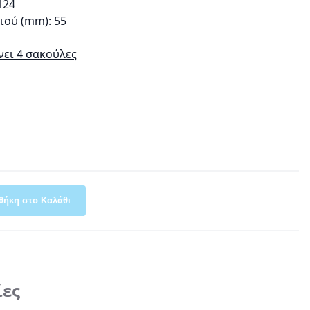
124
ιού (mm): 55
ει 4 σακούλες
θήκη στο Καλάθι
ίες