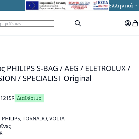
Γλώσσα
Ελληνικά
ηση
Αναζήτηση
Ο Λογ
Το
 PHILIPS S-BAG / AEG / ELETROLUX /
ION / SPECIALIST Original
01215R
Διαθέσιμο
 PHILIPS, TORNADO, VOLTA
οΐνες
8