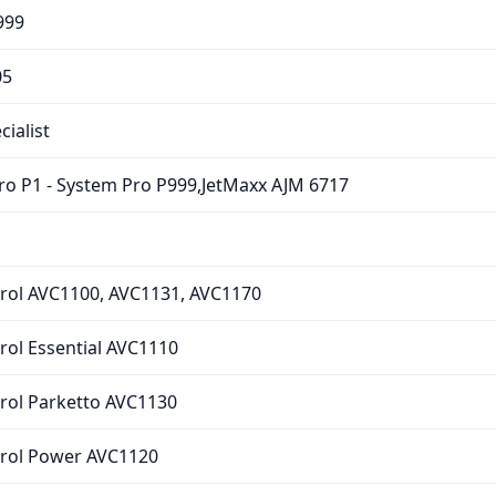
999
05
cialist
ro P1 - System Pro P999,JetMaxx AJM 6717
trol AVC1100, AVC1131, AVC1170
rol Essential AVC1110
trol Parketto AVC1130
trol Power AVC1120