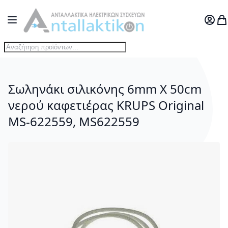
Μετάβαση στο περιεχόμενο
Toggle Nav
Ο Λογ
Το
Σωληνάκι σιλικόνης 6mm X 50cm
νερού καφετιέρας KRUPS Οriginal
MS-622559, MS622559