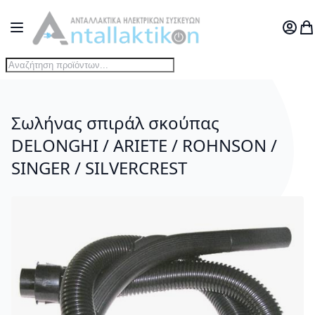
Μετάβαση στο περιεχόμενο
Toggle Nav
Ο Λογ
Το
Σωλήνας σπιράλ σκούπας
DELONGHI / ARIETE / ROHNSON /
SINGER / SILVERCREST