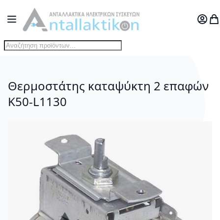
Μετάβαση στο περιεχόμενο
Toggle Nav
Ο Λογ
Το
Θερμοστάτης καταψύκτη 2 επαφών
K50-L1130