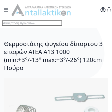
Μετάβαση στο περιεχόμενο
Toggle Nav
Ο Λογ
Το
Θερμοστάτης ψυγείου δίπορτου 3
επαφών ATEA A13 1000
(min:+3°/-13° max:+3°/-26°) 120cm
Πούρο